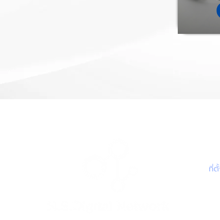
ต
ที่ต
75/
2 ซ
แขว
กรุ