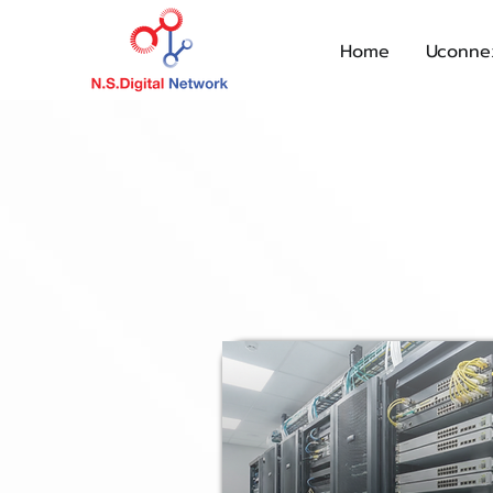
Home
Uconne