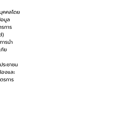
นบุคคลโดย
้อมูล
ตรการ
d)
ีการนำ
ดภัย
รประชาชน
ต้องและ
มาตรการ