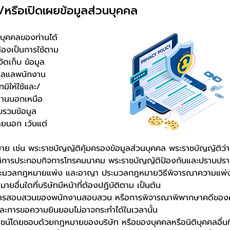
ะ/หรือเปิดเผยข้อมูลส่วนบุคคล
วนบุคคลของท่านได้
องเป็นการใช้ตาม
ดเก็บ ข้อมูล
ดูแลแลพนักงาน
ทมิให้ใช้และ/
ท่านนอกเหนือ
บรวมข้อมูล
ายนอก เว้นแต่
ย เช่น พระราชบัญญัติคุ้มครองข้อมูลส่วนบุคคล พระราชบัญญัติว่า
ัติการประกอบกิจการโทรคมนาคม พระราชบัญญัติป้องกันและปราบปร
ะมวลกฎหมายแพ่ง และอาญา ประมวลกฎหมายวิธีพิจารณาความแพ่
่นใดที่บริษัทมีหน้าที่ต้องปฏิบัติตาม เป็นต้น
ก่การสอบสวนของพนักงานสอบสวน หรือการพิจารณาพิพากษาคดีของ
ละการขอความยินยอมไม่อาจกระทำได้ในเวลานั้น
น์โดยชอบด้วยกฎหมายของบริษัท หรือของบุคคลหรือนิติบุคคลอื่นที่ไ