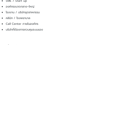
SME / Start up
องค์กรขนาดกลาง–ใหญ่
โรงงาน / บริษัทอุตสาหกรรม
คลินิก / โรงพยาบาล
Call Center ภายในองค์กร
บริษัทที่ต้องการควบคุมระบบเอง
เลือกใช้บริการ IP PBX On-Premise จาก
N.S.DIGITAL NETWORK
เราให้คำปรึกษา วิเคราะห์และออกแบบระบบ IP PBX ตามขนาดของ
ธุรกิจ จากทีมผู้เชี่ยวชาญระบบ IP PBX
ลดค่าใช้จ่ายซ้ำซ้อนในการดำเนินงาน เนื่องจากมีทีมผู้ดูแลระบบและ
สถานที่เป็นของคุณเอง
สามารถปรับแต่ง IP PBX ให้เข้ากับแอปพลิเคชันธุรกิจและรูปแบบของ
ธุรกิจคุณได้อย่างลงตัว
ลงทุนครั้งเดียว ไม่มีค่าใช้จ่ายรายเดือน
ทดสอบระบบก่อนใช้งานจริง
ทีมงานเรา พร้อมดูแลให้คำปรึกษาหลังการขาย เรื่องดูแลระบบ
ต้องการข้อมูลเพิ่มเติม