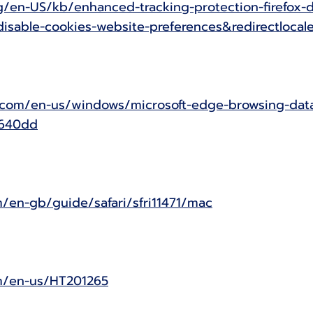
org/en-US/kb/enhanced-tracking-protection-firefox-
disable-cookies-website-preferences&redirectlocal
ft.com/en-us/windows/microsoft-edge-browsing-dat
e640dd
m/en-gb/guide/safari/sfri11471/mac
om/en-us/HT201265