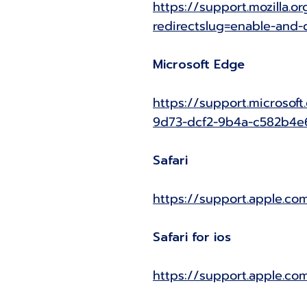
https://support.mozilla.
redirectslug=enable-and-
Microsoft Edge
https://support.microso
9d73-dcf2-9b4a-c582b4
Safari
https://support.apple.co
Safari for ios
https://support.apple.c