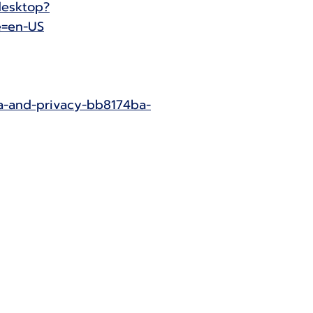
desktop?
e=en-US
a-and-privacy-bb8174ba-