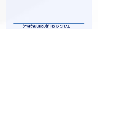
ข้าพเจ้ายินยอมให้ NS DIGITAL 
NETWORK ใช้ข้อมูลเพื่อวัตถุประสงค์
การติดต่อ ให้คำปรึกษา และนำเสนอ
โซลูชันทางธุรกิจ ตามนโยบายคุ้มครอง
ข้อมูลส่วนบุคคล
*
ส่งแบบฟอร์ม
ติดต่อเรา
ที่ตั้งบริษัท
75/49 ชั้น 24 อาคารโอเชี่ยนทาวเวอร์ 2 ซอยสุขุมวิท 19
ถนนสุขุมวิท 21
แขวงคลองเตยเหนือ เขตวัฒนา กรุงเทพฯ 10110
ข้อมูลการติดต่อ
Email: sales@nsnetwork.co.th