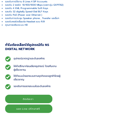
รองรับการใช้งาน 8 Lines 4 SIP Accounts
รองรับ 2 พอร์ต 10/100/1000 Mbps (เฉพาะรุ่น GXP1782)
รองรับ 4 XML Programmable Soft Keys
รอบรับ 32 digitally Speed-Dial BLF Keys
รองรับ PoE (Power over Ethernet )
รองรับการประชุม Speaker phone , Transfer และอื่นๆ
รองรับพอร์ตเชื่อมต่อ Headset แบบ RJ9
คุณภาพเสียงระบบ HD
ทำไมต้องเลือกใช้อุปกรณ์กับ NS
DIGITAL NETWORK
อุปกรณ์มาตรฐานระดับองค์กร
ให้คำปรึกษาก่อนเลือกอุปกรณ์ โดยทีมงาน
ผู้เชี่ยวชาญ
ให้คำแนะนำออกแบบตามธุรกิจของลูกค้าโดยผู้
เชี่ยวชาญ
รองรับการขยายระบบในระดับองค์กร
ติดต่อเรา
แอด Line ปรึกษาฟรี