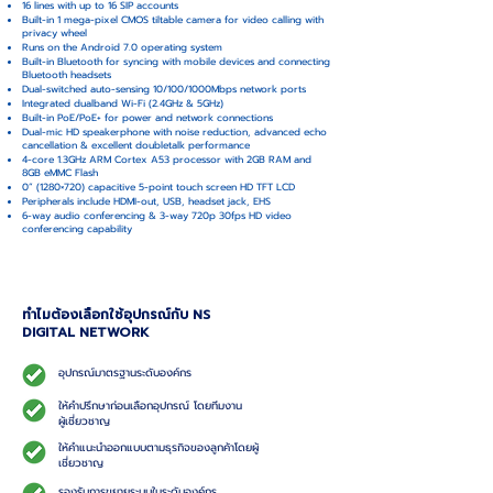
16 lines with up to 16 SIP accounts
Built-in 1 mega-pixel CMOS tiltable camera for video calling with
privacy wheel
Runs on the Android 7.0 operating system
Built-in Bluetooth for syncing with mobile devices and connecting
Bluetooth headsets
Dual-switched auto-sensing 10/100/1000Mbps network ports
Integrated dualband Wi-Fi (2.4GHz & 5GHz)
Built-in PoE/PoE+ for power and network connections
Dual-mic HD speakerphone with noise reduction, advanced echo
cancellation & excellent doubletalk performance
4-core 1.3GHz ARM Cortex A53 processor with 2GB RAM and
8GB eMMC Flash
0” (1280×720) capacitive 5-point touch screen HD TFT LCD
Peripherals include HDMI-out, USB, headset jack, EHS
6-way audio conferencing & 3-way 720p 30fps HD video
conferencing capability
ทำไมต้องเลือกใช้อุปกรณ์กับ NS
DIGITAL NETWORK
อุปกรณ์มาตรฐานระดับองค์กร
ให้คำปรึกษาก่อนเลือกอุปกรณ์ โดยทีมงาน
ผู้เชี่ยวชาญ
ให้คำแนะนำออกแบบตามธุรกิจของลูกค้าโดยผู้
เชี่ยวชาญ
รองรับการขยายระบบในระดับองค์กร