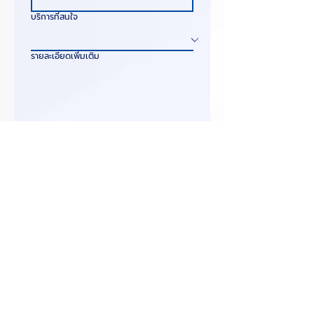
บริการที่สนใจ
รายละเอียดเพิ่มเติม
ข้าพเจ้ายินยอมให้ NS DIGITAL 
NETWORK ใช้ข้อมูลเพื่อวัตถุประสงค์
การติดต่อ ให้คำปรึกษา และนำเสนอ
โซลูชันทางธุรกิจ ตามนโยบายคุ้มครอง
ข้อมูลส่วนบุคคล
*
ส่งแบบฟอร์ม
ติดต่อเรา
ที่ตั้งบริษัท