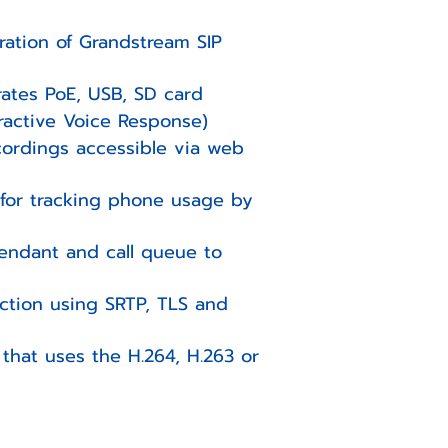
ation of Grandstream SIP
rates PoE, USB, SD card
eractive Voice Response)
ecordings accessible via web
) for tracking phone usage by
endant and call queue to
ection using SRTP, TLS and
that uses the H.264, H.263 or