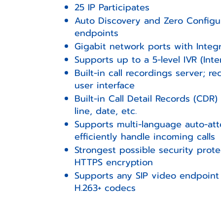
25 IP Participates
Auto Discovery and Zero Configur
endpoints
Gigabit network ports with Integ
Supports up to a 5-level IVR (Int
Built-in call recordings server; r
user interface
Built-in Call Detail Records (CDR
line, date, etc.
Supports multi-language auto-att
efficiently handle incoming calls
Strongest possible security prot
HTTPS encryption
Supports any SIP video endpoint 
H.263+ codecs