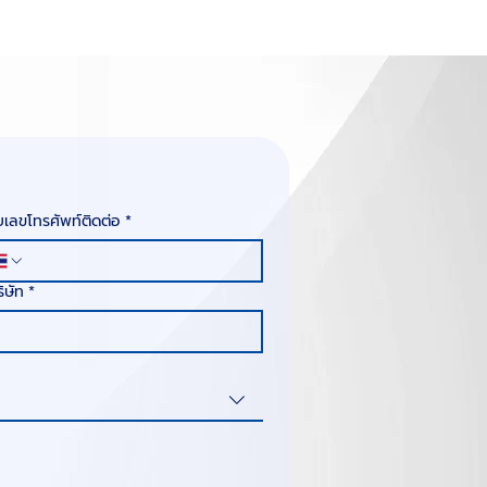
เลขโทรศัพท์ติดต่อ
*
ริษัท
*