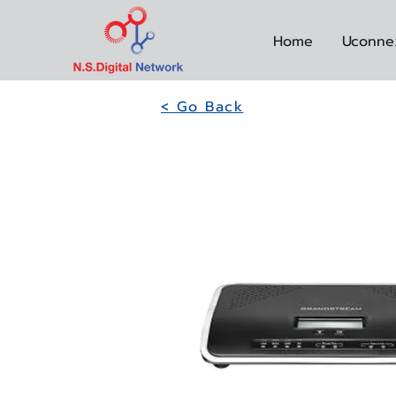
Home
Uconne
< Go Back