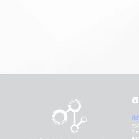
ต
ที่ต
75/
2 ซ
แขว