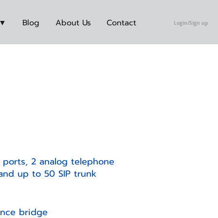
 ▼
Blog
About Us
Contact
Login/Sign up
 ports, 2 analog telephone
 and up to 50 SIP trunk
ence bridge