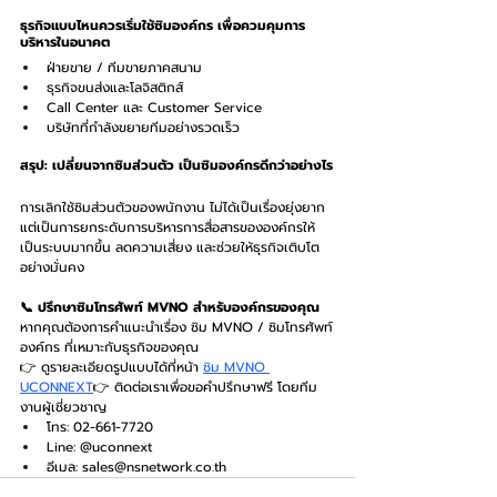
ธุรกิจแบบไหนควรเริ่มใช้ซิมองค์กร เพื่อควมคุมการ
บริหารในอนาคต
ฝ่ายขาย / ทีมขายภาคสนาม
ธุรกิจขนส่งและโลจิสติกส์
Call Center และ Customer Service
บริษัทที่กำลังขยายทีมอย่างรวดเร็ว
สรุป: เปลี่ยนจากซิมส่วนตัว เป็นซิมองค์กรดีกว่าอย่างไร
การเลิกใช้ซิมส่วนตัวของพนักงาน ไม่ได้เป็นเรื่องยุ่งยาก 
แต่เป็นการยกระดับการบริหารการสื่อสารขององค์กรให้
เป็นระบบมากขึ้น ลดความเสี่ยง และช่วยให้ธุรกิจเติบโต
อย่างมั่นคง
📞 ปรึกษาซิมโทรศัพท์ MVNO สำหรับองค์กรของคุณ
หากคุณต้องการคำแนะนำเรื่อง ซิม MVNO / ซิมโทรศัพท์
องค์กร ที่เหมาะกับธุรกิจของคุณ
👉 ดูรายละเอียดรูปแบบได้ที่หน้า 
ซิม MVNO 
UCONNEXT
👉 ติดต่อเราเพื่อขอคำปรึกษาฟรี โดยทีม
งานผู้เชี่ยวชาญ
โทร: 02-661-7720
Line: @uconnext
อีเมล: 
sales@nsnetwork.co.th