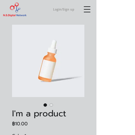
Login/Sign up
I'm a product
Price
฿10.00