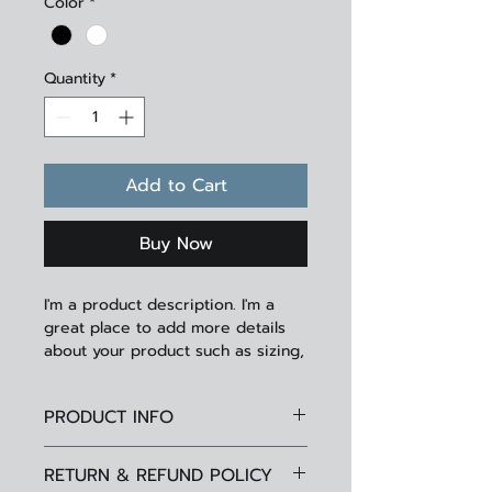
Color
*
Quantity
*
Add to Cart
Buy Now
I'm a product description. I'm a 
great place to add more details 
about your product such as sizing, 
material, care instructions and 
cleaning instructions.
PRODUCT INFO
I'm a product detail. I'm a great
RETURN & REFUND POLICY
place to add more information